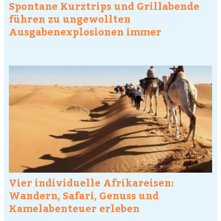
Spontane Kurztrips und Grillabende
führen zu ungewollten
Ausgabenexplosionen immer
Vier individuelle Afrikareisen:
Wandern, Safari, Genuss und
Kamelabenteuer erleben