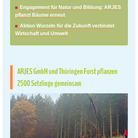
Engagement für Natur und Bildung: ARJES
pflanzt Bäume erneut
Aktion Wurzeln für die Zukunft verbindet
Wirtschaft und Umwelt
ARJES GmbH und Thüringen Forst pflanzen
2500 Setzlinge gemeinsam