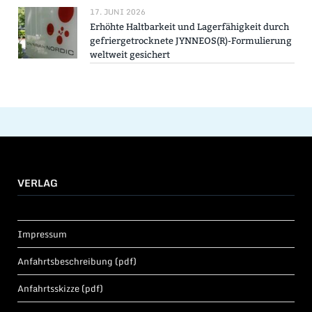
17. JUNI 2026
Erhöhte Haltbarkeit und Lagerfähigkeit durch
gefriergetrocknete JYNNEOS(R)-Formulierung
weltweit gesichert
VERLAG
Impressum
Anfahrtsbeschreibung (pdf)
Anfahrtsskizze (pdf)