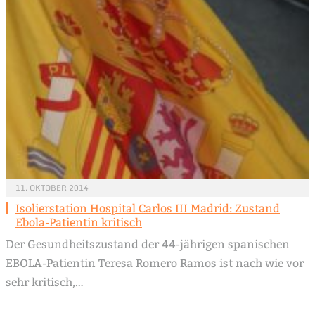
11. OKTOBER 2014
Isolierstation Hospital Carlos III Madrid: Zustand
Ebola-Patientin kritisch
Der Gesundheitszustand der 44-jährigen spanischen
EBOLA-Patientin Teresa Romero Ramos ist nach wie vor
sehr kritisch,…