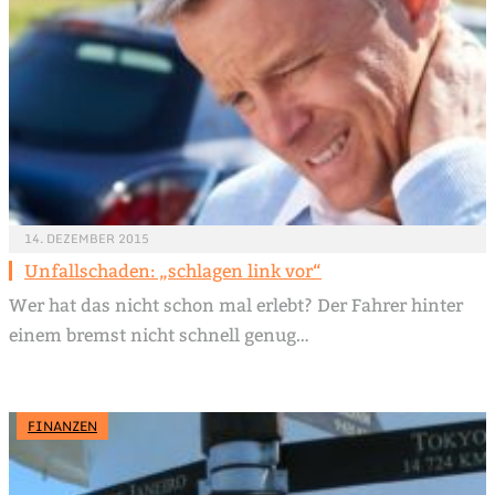
14. DEZEMBER 2015
Unfallschaden: „schlagen link vor“
Wer hat das nicht schon mal erlebt? Der Fahrer hinter
einem bremst nicht schnell genug…
FINANZEN