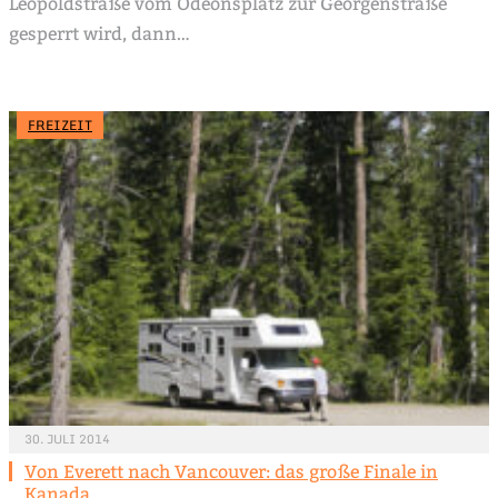
Leopoldstraße vom Odeonsplatz zur Georgenstraße
gesperrt wird, dann…
FREIZEIT
30. JULI 2014
Von Everett nach Vancouver: das große Finale in
Kanada