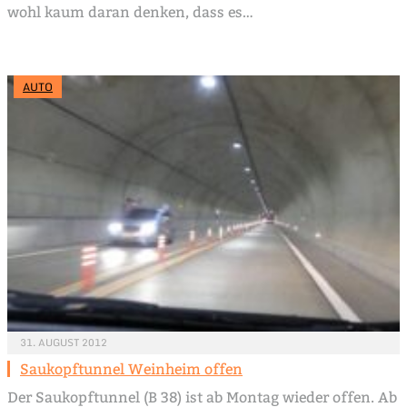
wohl kaum daran denken, dass es…
AUTO
31. AUGUST 2012
Saukopftunnel Weinheim offen
Der Saukopftunnel (B 38) ist ab Montag wieder offen. Ab