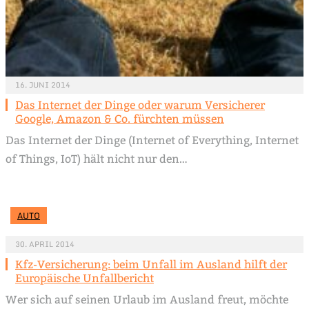
16. JUNI 2014
Das Internet der Dinge oder warum Versicherer
Google, Amazon & Co. fürchten müssen
Das Internet der Dinge (Internet of Everything, Internet
of Things, IoT) hält nicht nur den…
AUTO
30. APRIL 2014
Kfz-Versicherung: beim Unfall im Ausland hilft der
Europäische Unfallbericht
Wer sich auf seinen Urlaub im Ausland freut, möchte