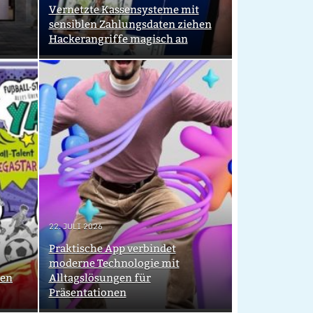
Vernetzte Kassensysteme mit
sensiblen Zahlungsdaten ziehen
Hackerangriffe magisch an
22. JULI 2026
Praktische App verbindet
moderne Technologie mit
nen
Alltagslösungen für
Präsentationen