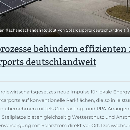
nten flächendeckenden Rollout von Solarcarports deutschlandweit
rozesse behindern effizienten
rports deutschlandweit
ergiewirtschaftsgesetzes neue Impulse für lokale Energ
rcarports auf konventionelle Parkflächen, die so in leis
ren übernehmen mittels Contracting- und PPA-Arrangem
 Stellplätze bieten gleichzeitig Wetterschutz und Ansc
enversorgung mit Solarstrom direkt vor Ort. Das wachsen