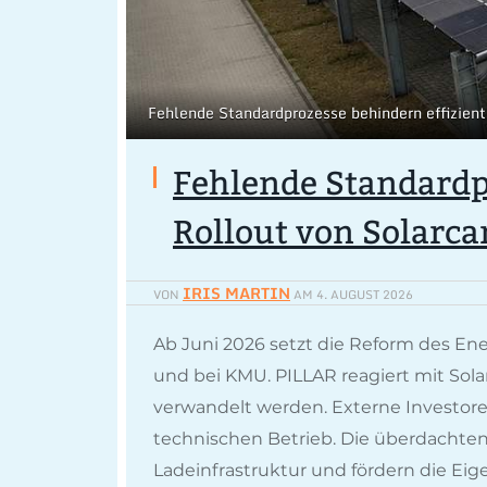
Fehlende Standardprozesse behindern effizie
Fehlende Standardp
Rollout von Solarca
IRIS MARTIN
VON
AM
4. AUGUST 2026
Ab Juni 2026 setzt die Reform des En
und bei KMU. PILLAR reagiert mit Sola
verwandelt werden. Externe Investo
technischen Betrieb. Die überdachten
Ladeinfrastruktur und fördern die Eig