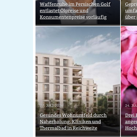
Waffenruhe im Persischen Golf
Geprü
entlastet Ölpreise und
umfa
Konsumentenpreise vorläufig
über
27. JULI 2026
24. JU
Gesundes Wohnumfeld durch
Drei 
Naherholung, Kliniken und
ange
Thermalbad in Reichweite
Hochz