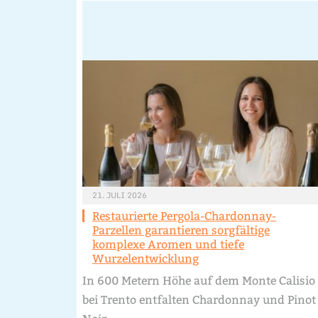
21. JULI 2026
Restaurierte Pergola-Chardonnay-
Parzellen garantieren sorgfältige
komplexe Aromen und tiefe
Wurzelentwicklung
In 600 Metern Höhe auf dem Monte Calisio
bei Trento entfalten Chardonnay und Pinot