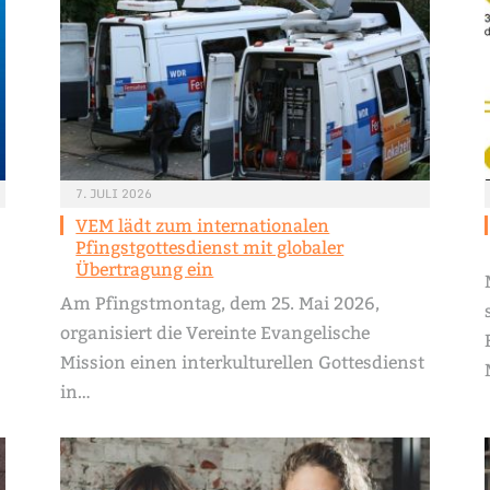
7. JULI 2026
VEM lädt zum internationalen
Pfingstgottesdienst mit globaler
Übertragung ein
Am Pfingstmontag, dem 25. Mai 2026,
organisiert die Vereinte Evangelische
Mission einen interkulturellen Gottesdienst
in…