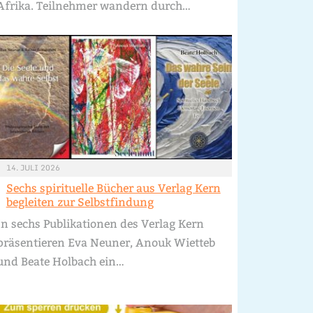
Afrika. Teilnehmer wandern durch…
14. JULI 2026
Sechs spirituelle Bücher aus Verlag Kern
begleiten zur Selbstfindung
In sechs Publikationen des Verlag Kern
präsentieren Eva Neuner, Anouk Wietteb
und Beate Holbach ein…