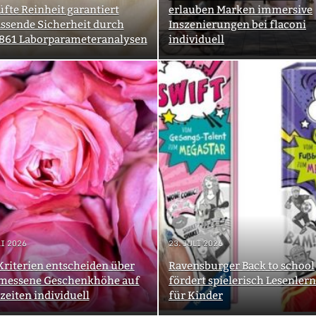
fte Reinheit garantiert
erlauben Marken immersive
ssende Sicherheit durch
Inszenierungen bei flaconi
 861 Laborparameteranalysen
individuell
LI 2026
23. JULI 2026
Kriterien entscheiden über
Ravensburger Back to school
messene Geschenkhöhe auf
fördert spielerisch Lesenler
eiten individuell
für Kinder