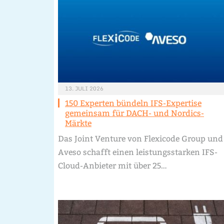
13. JULI 2026
150 Experten bündeln IFS-Expertise
gemeinsam für DACH- und Nordics-
Märkte
Das Joint Venture von Flexicode Group und
Aveso schafft einen leistungsstarken IFS-
Cloud-Anbieter mit über 25…