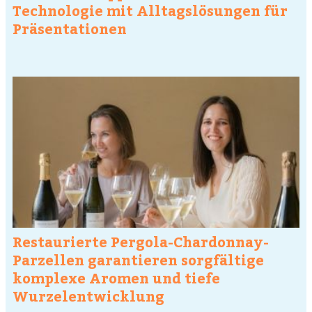
Technologie mit Alltagslösungen für
Präsentationen
Restaurierte Pergola-Chardonnay-
Parzellen garantieren sorgfältige
komplexe Aromen und tiefe
Wurzelentwicklung