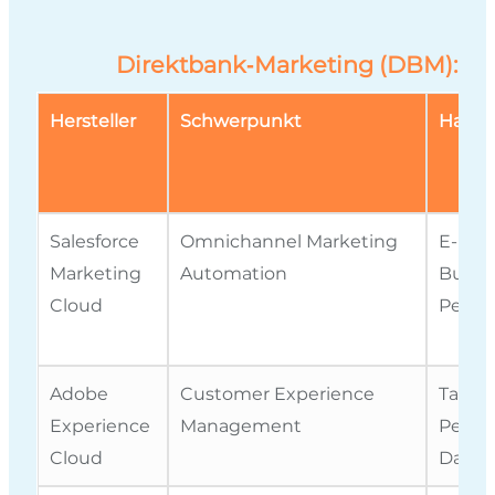
Direktbank‑Marketing (DBM): Fü
Hersteller
Schwerpunkt
Haupt
Salesforce
Omnichannel Marketing
E-Mail
Marketing
Automation
Builder
Cloud
Person
Adobe
Customer Experience
Target
Experience
Management
Person
Cloud
Daten