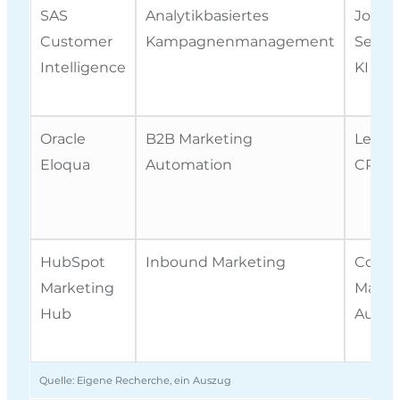
SAS
Analytikbasiertes
Journe
Customer
Kampagnenmanagement
Segme
Intelligence
KI
Oracle
B2B Marketing
Lead N
Eloqua
Automation
CRM-I
HubSpot
Inbound Marketing
Conte
Marketing
Marke
Hub
Autom
Quelle: Eigene Recherche, ein Auszug