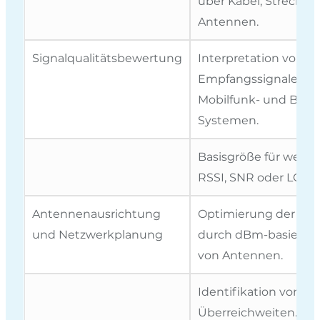
über Kabel, Strecken
Antennen.
Signalqualitätsbewertung
Interpretation von
Empfangssignalen in
Mobilfunk- und Blue
Systemen.
Basisgröße für weite
RSSI, SNR oder LQI.
Antennenausrichtung
Optimierung der Fu
und Netzwerkplanung
durch dBm-basierte 
von Antennen.
Identifikation von F
Überreichweiten.