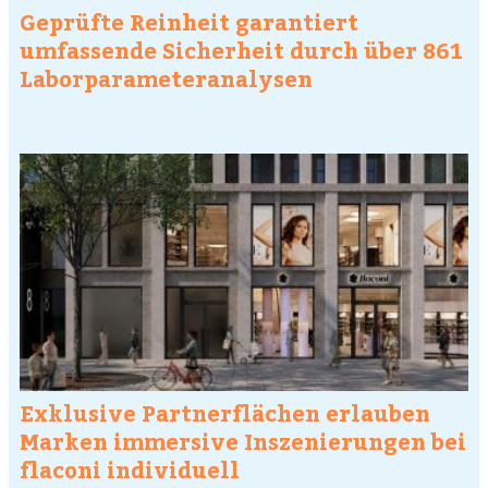
Geprüfte Reinheit garantiert
umfassende Sicherheit durch über 861
Laborparameteranalysen
Exklusive Partnerflächen erlauben
Marken immersive Inszenierungen bei
flaconi individuell