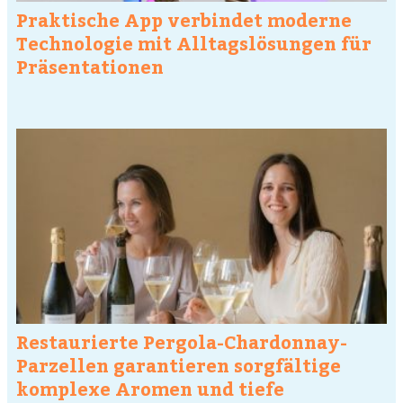
Praktische App verbindet moderne
Technologie mit Alltagslösungen für
Präsentationen
Restaurierte Pergola-Chardonnay-
Parzellen garantieren sorgfältige
komplexe Aromen und tiefe