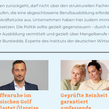
llen zurückgeht, darf nicht über den strukturellen Fach
fen, die eine abgeschlossene Berufsausbildung erforder
chkräftelücke aus. Unternehmen haben hier zudem immer
tzen. Die Politik sollte gezielt gegensteuern – durch e
er Ausbildung vermittelt und gezielt über Mangelberuf
er Burstedde, Experte des Instituts der deutschen Wirts
ffenruhe im
Geprüfte Reinheit
sischen Golf
garantiert
lastet Ölpreise
umfassende