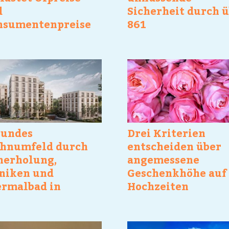
d
Sicherheit durch 
nsumentenpreise
861
läufig
Laborparameteran
sundes
Drei Kriterien
hnumfeld durch
entscheiden über
herholung,
angemessene
niken und
Geschenkhöhe auf
rmalbad in
Hochzeiten
chweite
individuell