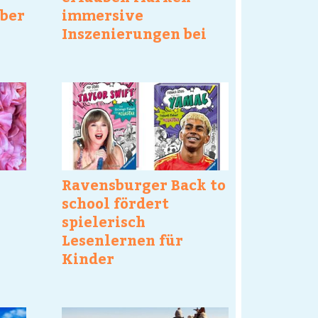
über
immersive
Inszenierungen bei
alysen
flaconi individuell
Ravensburger Back to
school fördert
spielerisch
Lesenlernen für
Kinder