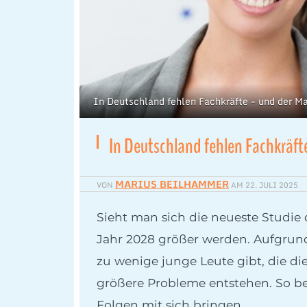
In Deutschland fehlen Fachkräfte - und der M
In Deutschland fehlen Fachkräft
MARIUS BEILHAMMER
VON
AM
22. JULI 2025
Sieht man sich die neueste Studie 
Jahr 2028 größer werden. Aufgrund 
zu wenige junge Leute gibt, die di
größere Probleme entstehen. So bei
Folgen mit sich bringen.