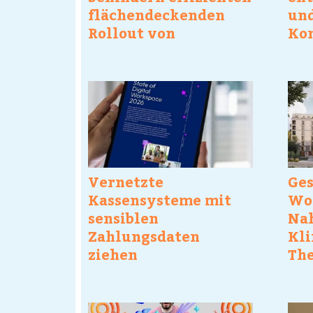
flächendeckenden
un
Rollout von
Ko
Solarcarports
vor
deutschlandweit
Vernetzte
Ge
Kassensysteme mit
Wo
sensiblen
Na
Zahlungsdaten
Kli
ziehen
The
Hackerangriffe
Rei
magisch an