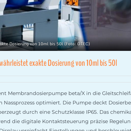
kte Dosierung von 10ml bis 50l (Foto: OTEC)
hrleistet exakte Dosierung von 10ml bis 50l
nt Membrandosierpumpe beta/X in die Gleitschleif
 Nassprozess optimiert. Die Pumpe deckt Dosierbere
berzeugt durch eine Schutzklasse IP65. Das chemi
end die digitale Kontaktsteuerung präzise Regelung
isplay vereinfacht Einstellungen und beschleunigt