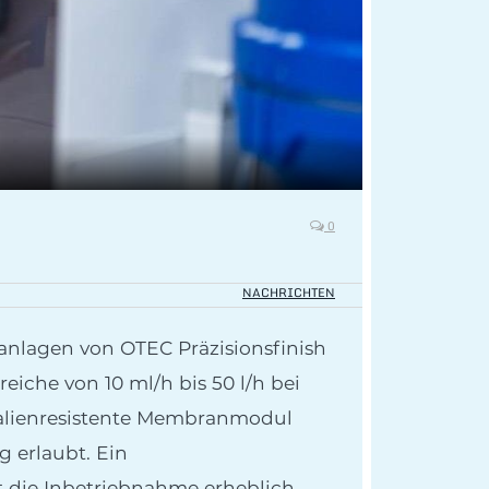
0
NACHRICHTEN
anlagen von OTEC Präzisionsfinish
iche von 10 ml/h bis 50 l/h bei
kalienresistente Membranmodul
 erlaubt. Ein
 die Inbetriebnahme erheblich.