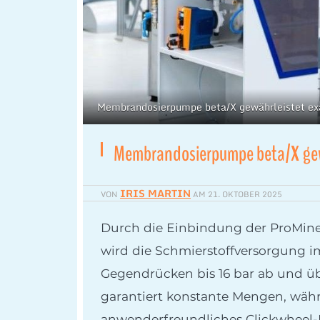
Membrandosierpumpe beta/X gewährleistet exa
Membrandosierpumpe beta/X gewä
IRIS MARTIN
VON
AM
21. OKTOBER 2025
Durch die Einbindung der ProMine
wird die Schmierstoffversorgung im
Gegen­drücken bis 16 bar ab und ü
garantiert konstante Mengen, währ
anwenderfreundliches Clickwheel-D