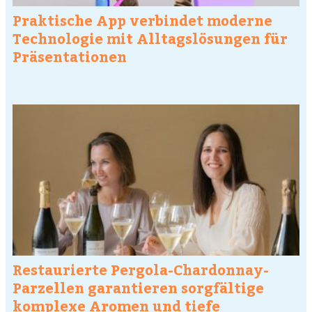
Praktische App verbindet moderne
Technologie mit Alltagslösungen für
Präsentationen
Restaurierte Pergola-Chardonnay-
Parzellen garantieren sorgfältige
komplexe Aromen und tiefe