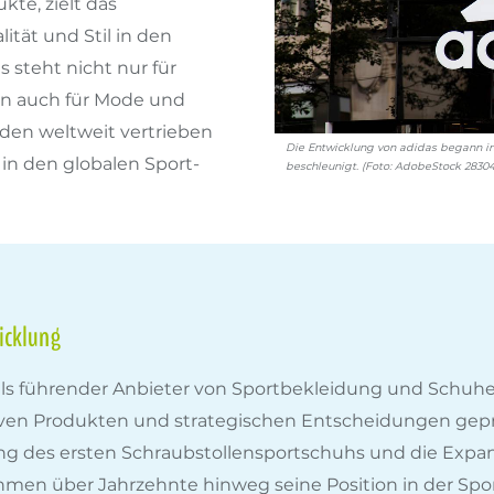
kte, zielt das
tät und Stil in den
s steht nicht nur für
rn auch für Mode und
rden weltweit vertrieben
Die Entwicklung von adidas begann in 
in den globalen Sport-
beschleunigt. (Foto: AdobeStock 28304
icklung
 als führender Anbieter von Sportbekleidung und Schuhe
iven Produkten und strategischen Entscheidungen gepr
g des ersten Schraubstollensportschuhs und die Expans
men über Jahrzehnte hinweg seine Position in der Sport