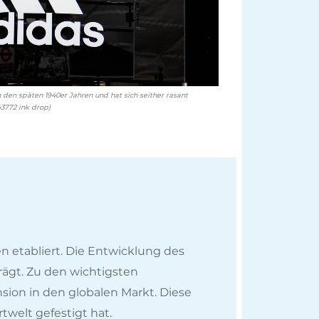
den späten 1940er Jahren und hat sich seither rasant
3772 ink drop)
n etabliert. Die Entwicklung des
ägt. Zu den wichtigsten
ion in den globalen Markt. Diese
welt gefestigt hat.