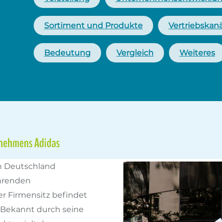
Sortiment und Produkte
Vertriebskan
Bedeutung
Vergleich
Weiteres
rnehmens Adidas
in Deutschland
ührenden
r Firmensitz befindet
 Bekannt durch seine