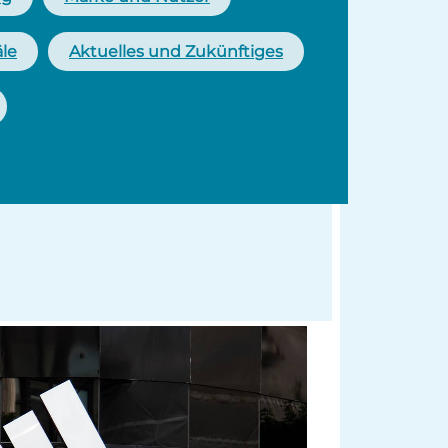
äle
Aktuelles und Zukünftiges