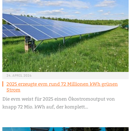
24. APRIL 2026
2025 erzeugte evm rund 72 Millionen kWh grünen
Strom
Die evm weist für 2025 einen Ökostromoutput von
knapp 72 Mio. kWh auf, der komplett…