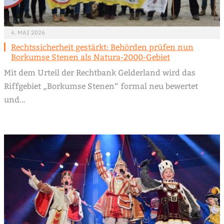
4. MAI 2026
Rechtssicherheit gestärkt: Behörden prüfen nun
Borkumse Stenen als Natura-2000-Gebiet
Mit dem Urteil der Rechtbank Gelderland wird das
Riffgebiet „Borkumse Stenen“ formal neu bewertet
und…