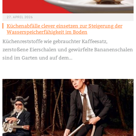
27. APRIL 2026
Küchenabfälle clever einsetzen zur Steigerung der
Wasserspeicherfähigkeit im Boden
Küchenreststoffe wie gebrauchter Kaffeesatz,
zerstoßene Eierschalen und gewürfelte Bananenschalen
sind im Garten und auf dem…