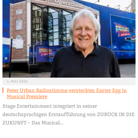
1. MAI 2026
Peter Urban Radiostimme verstecktes Easter Egg in
Musical Premiere
Stage Entertainment integriert in seiner
deutschsprachigen Erstaufführung von ZURÜCK IN DIE
ZUKUNFT – Das Musical…