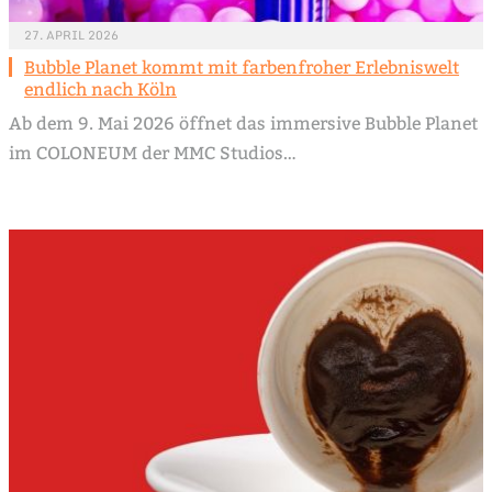
27. APRIL 2026
Bubble Planet kommt mit farbenfroher Erlebniswelt
endlich nach Köln
Ab dem 9. Mai 2026 öffnet das immersive Bubble Planet
im COLONEUM der MMC Studios…