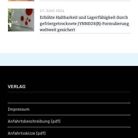
17. JUNI 2026
Erhöhte Haltbarkeit und Lagerfähigkeit durch
gefriergetrocknete JYNNEOS(R)-Formulierung
weltweit gesichert
VERLAG
Impressum
Anfahrtsbeschreibung (pdf)
Anfahrtsskizze (pdf)