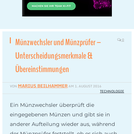
Münzwechsler und Münzprüfer –
0
Unterscheidungsmerkmale &
Übereinstimmungen
MARIUS BEILHAMMER
VON
AM
1. AUGUST 2016
TECHNOLOGIE
Ein Münzwechsler überprüft die
eingegebenen Münzen und gibt sie in
anderer Aufteilung wieder aus, während
der Münzprüfer feststellt, ob es sich auch