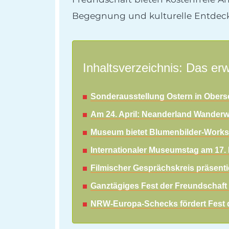
Begegnung und kulturelle Entdecku
Inhaltsverzeichnis: Das erw
Sonderausstellung Ostern in Obers
Am 24. April: Neanderland Wander
Museum bietet Blumenbilder-Worksh
Internationaler Museumstag am 17. M
Filmischer Gesprächskreis präsentie
Ganztägiges Fest der Freundschaft 
NRW-Europa-Schecks fördert Fest d