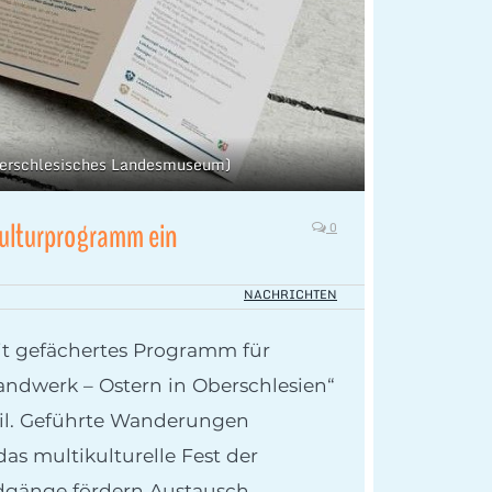
Oberschlesisches Landesmuseum)
Kulturprogramm ein
0
NACHRICHTEN
eit gefächertes Programm für
handwerk – Ostern in Oberschlesien“
il. Geführte Wanderungen
as multikulturelle Fest der
dgänge fördern Austausch,