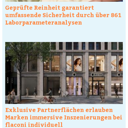
Geprüfte Reinheit garantiert
umfassende Sicherheit durch über 861
Laborparameteranalysen
Exklusive Partnerflächen erlauben
Marken immersive Inszenierungen bei
flaconi individuell