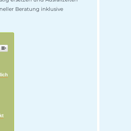
neller Beratung inklusive
lich
kt