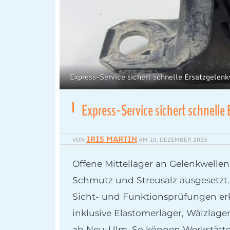
Express-Service sichert schnelle Ersatzgelen
Express-Service sichert schnelle
IRIS MARTIN
VON
AM
10. DEZEMBER 2025
Offene Mittellager an Gelenkwelle
Schmutz und Streusalz ausgesetzt
Sicht- und Funktionsprüfungen erk
inklusive Elastomerlager, Wälzlag
ab Neu-Ulm. So können Werkstätten