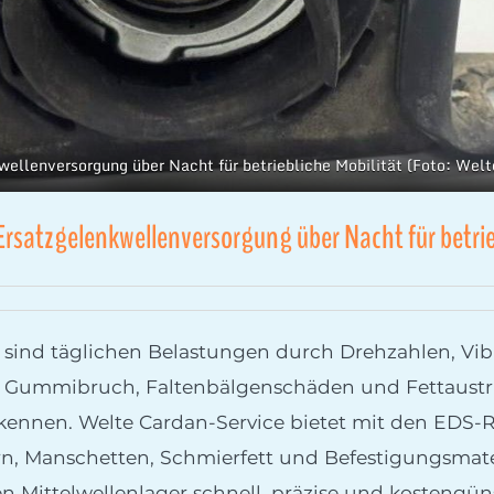
kwellenversorgung über Nacht für betriebliche Mobilität (Foto: We
 Ersatzgelenkwellenversorgung über Nacht für betrie
n sind täglichen Belastungen durch Drehzahlen, Vi
. Gummibruch, Faltenbälgenschäden und Fettaustri
ennen. Welte Cardan-Service bietet mit den EDS-R
ern, Manschetten, Schmierfett und Befestigungsmat
 Mittelwellenlager schnell, präzise und kostengüns