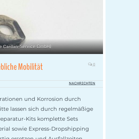
lte Cardan-Service GmbH)
bliche Mobilität
0
NACHRICHTEN
brationen und Korrosion durch
tte lassen sich durch regelmäßige
eparatur-Kits komplette Sets
erial sowie Express-Dropshipping
tig ersetzen und Ausfallzeiten