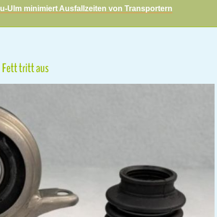
u-Ulm minimiert Ausfallzeiten von Transportern
Fett tritt aus