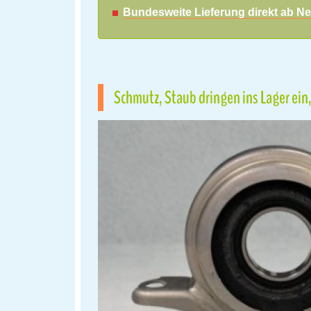
Bundesweite Lieferung direkt ab Ne
Schmutz, Staub dringen ins Lager ein, 