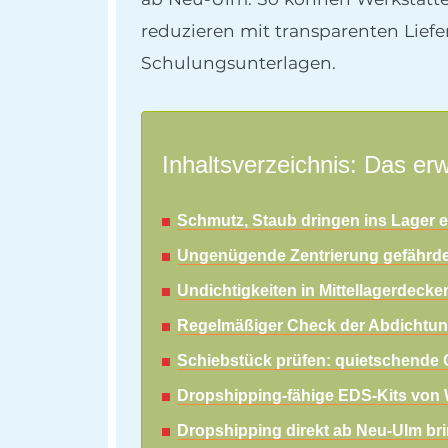
reduzieren mit transparenten Liefe
Schulungsunterlagen.
Inhaltsverzeichnis: Das erw
Schmutz, Staub dringen ins Lager ein
Ungenügende Zentrierung gefährdet
Undichtigkeiten in Mittellagerdecke
Regelmäßiger Check der Abdichtun
Schiebstück prüfen: quietschende 
Dropshipping-fähige EDS-Kits von W
Dropshipping direkt ab Neu-Ulm bri