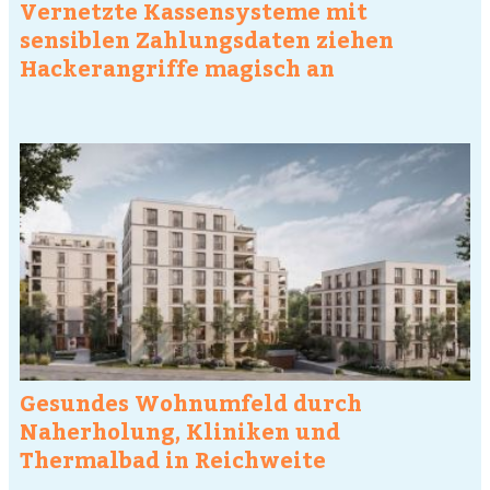
Vernetzte Kassensysteme mit
sensiblen Zahlungsdaten ziehen
Hackerangriffe magisch an
Gesundes Wohnumfeld durch
Naherholung, Kliniken und
Thermalbad in Reichweite