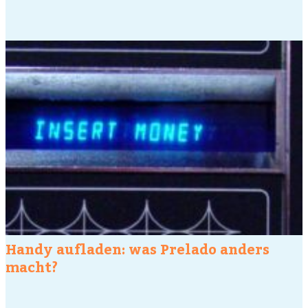
Handy aufladen: was Prelado anders
macht?