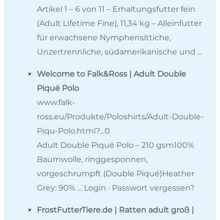
Artikel 1 – 6 von 11 – Erhaltungsfutter fein
(Adult Lifetime Fine), 11,34 kg – Alleinfutter
für erwachsene Nymphensittiche,
Unzertrennliche, südamerikanische und …
Welcome to Falk&Ross | Adult Double
Piqué Polo
www.falk-
ross.eu/Produkte/Poloshirts/Adult-Double-
Piqu-Polo.html?…0
Adult Double Piqué Polo – 210 gsm100%
Baumwolle, ringgesponnen,
vorgeschrumpft (Double Piqué)Heather
Grey: 90% … Login · Passwort vergessen?
FrostFutterTiere.de | Ratten adult groß |