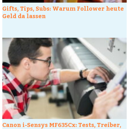
Gifts, Tips, Subs: Warum Follower heute
Geld da lassen
Canon i-Sensys MF635Cx: Tests, Treiber,