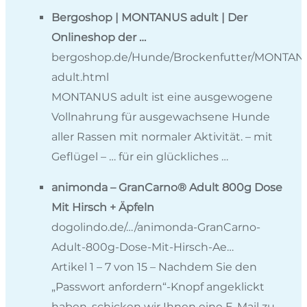
Bergoshop | MONTANUS adult | Der
Onlineshop der …
bergoshop.de/Hunde/Brockenfutter/MONTAN
adult.html
MONTANUS adult ist eine ausgewogene
Vollnahrung für ausgewachsene Hunde
aller Rassen mit normaler Aktivität. – mit
Geflügel – … für ein glückliches …
animonda – GranCarno® Adult 800g Dose
Mit Hirsch + Äpfeln
dogolindo.de/…/animonda-GranCarno-
Adult-800g-Dose-Mit-Hirsch-Ae…
Artikel 1 – 7 von 15 – Nachdem Sie den
„Passwort anfordern“-Knopf angeklickt
haben, schicken wir Ihnen eine E-Mail zu,