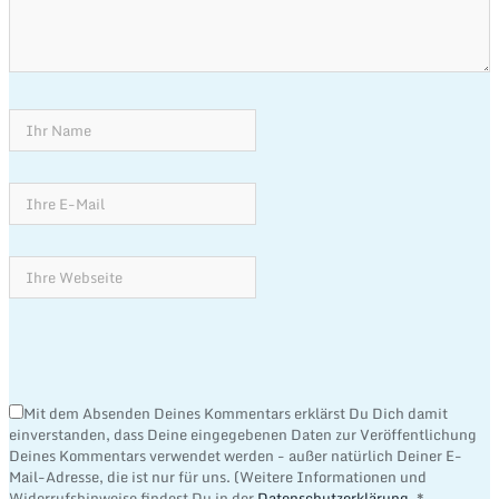
Mit dem Absenden Deines Kommentars erklärst Du Dich damit
einverstanden, dass Deine eingegebenen Daten zur Veröffentlichung
Deines Kommentars verwendet werden - außer natürlich Deiner E-
Mail-Adresse, die ist nur für uns. (Weitere Informationen und
Widerrufshinweise findest Du in der
Datenschutzerklärung
.
*