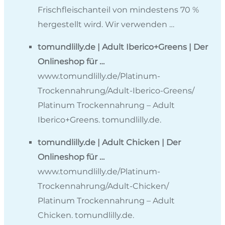
Frischfleischanteil von mindestens 70 %
hergestellt wird. Wir verwenden …
tomundlilly.de | Adult Iberico+Greens | Der
Onlineshop für …
www.tomundlilly.de/Platinum-
Trockennahrung/Adult-Iberico-Greens/
Platinum Trockennahrung – Adult
Iberico+Greens. tomundlilly.de.
tomundlilly.de | Adult Chicken | Der
Onlineshop für …
www.tomundlilly.de/Platinum-
Trockennahrung/Adult-Chicken/
Platinum Trockennahrung – Adult
Chicken. tomundlilly.de.