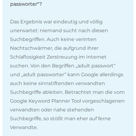
passworter"?
Das Ergebnis war eindeutig und völlig
unerwartet: niemand sucht nach diesen
Suchbegriffen. Auch keine verirrten
Nachtschwärmer, die aufgrund ihrer
Schlaflosigkeit Zerstreuung im Internet
suchen. Von den Begriffen „adult passwort“
und „adult passworter“ kann Google allerdings
auch keine sinnstiftenden verwandten
Suchbegriffe ableiten. Betrachtet man die vom
Google Keyword Planner Tool vorgeschlagenen
verwandten oder nahe stehenden
Suchbegriffe, so stößt man eher auf ferne
Verwandte.