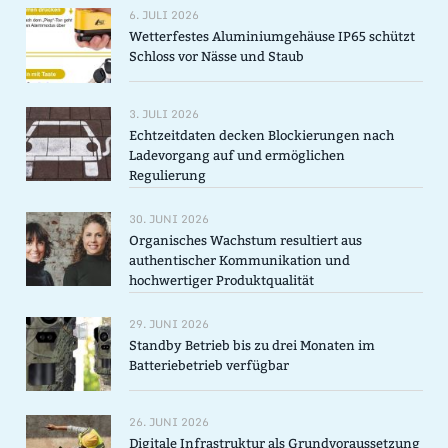
6. JULI 2026
Wetterfestes Aluminiumgehäuse IP65 schützt
Schloss vor Nässe und Staub
3. JULI 2026
Echtzeitdaten decken Blockierungen nach
Ladevorgang auf und ermöglichen
Regulierung
30. JUNI 2026
Organisches Wachstum resultiert aus
authentischer Kommunikation und
hochwertiger Produktqualität
29. JUNI 2026
Standby Betrieb bis zu drei Monaten im
Batteriebetrieb verfügbar
26. JUNI 2026
Digitale Infrastruktur als Grundvoraussetzung