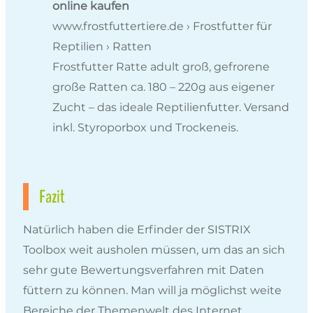
online kaufen
www.frostfuttertiere.de › Frostfutter für
Reptilien › Ratten
Frostfutter Ratte adult groß, gefrorene
große Ratten ca. 180 – 220g aus eigener
Zucht – das ideale Reptilienfutter. Versand
inkl. Styroporbox und Trockeneis.
Fazit
Natürlich haben die Erfinder der SISTRIX
Toolbox weit ausholen müssen, um das an sich
sehr gute Bewertungsverfahren mit Daten
füttern zu können. Man will ja möglichst weite
Bereiche der Themenwelt des Internet