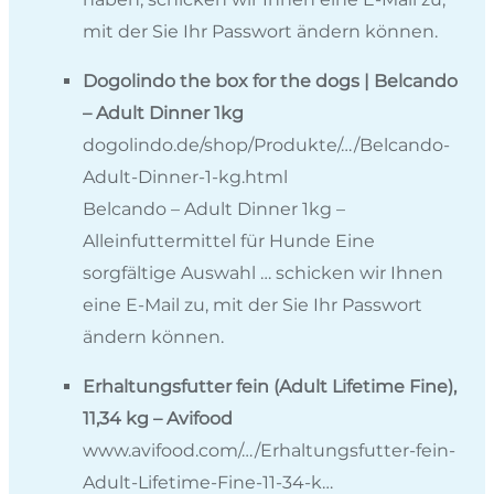
mit der Sie Ihr Passwort ändern können.
Dogolindo the box for the dogs | Belcando
– Adult Dinner 1kg
dogolindo.de/shop/Produkte/…/Belcando-
Adult-Dinner-1-kg.html
Belcando – Adult Dinner 1kg –
Alleinfuttermittel für Hunde Eine
sorgfältige Auswahl … schicken wir Ihnen
eine E-Mail zu, mit der Sie Ihr Passwort
ändern können.
Erhaltungsfutter fein (Adult Lifetime Fine),
11,34 kg – Avifood
www.avifood.com/…/Erhaltungsfutter-fein-
Adult-Lifetime-Fine-11-34-k…