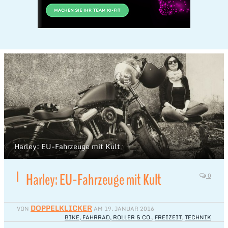
Harley: EU-Fahrzeuge mit Kult
Harley: EU-Fahrzeuge mit Kult
0
DOPPELKLICKER
VON
AM
19. JANUAR 2016
BIKE, FAHRRAD, ROLLER & CO.
,
FREIZEIT
,
TECHNIK