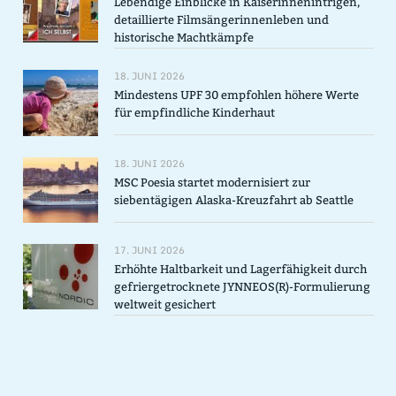
Lebendige Einblicke in Kaiserinnenintrigen,
detaillierte Filmsängerinnenleben und
historische Machtkämpfe
18. JUNI 2026
Mindestens UPF 30 empfohlen höhere Werte
für empfindliche Kinderhaut
18. JUNI 2026
MSC Poesia startet modernisiert zur
siebentägigen Alaska-Kreuzfahrt ab Seattle
17. JUNI 2026
Erhöhte Haltbarkeit und Lagerfähigkeit durch
gefriergetrocknete JYNNEOS(R)-Formulierung
weltweit gesichert