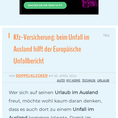
Kfz-Versicherung: beim Unfall im
0
Ausland hilft der Europäische
Unfallbericht
DOPPELKLICKER
VON
AM
30. APRIL 2014
AUTO
,
MY HOME
,
TECHNIK
,
URLAUB
Wer sich auf seinen
Urlaub im Ausland
freut, möchte wohl kaum daran denken,
dass es auch dort zu einem
Unfall im
Ausland
kommen könnte. Damit im