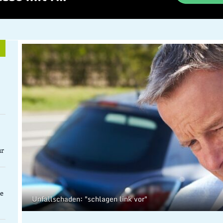
ür
ne
Unfallschaden: "schlagen link vor"