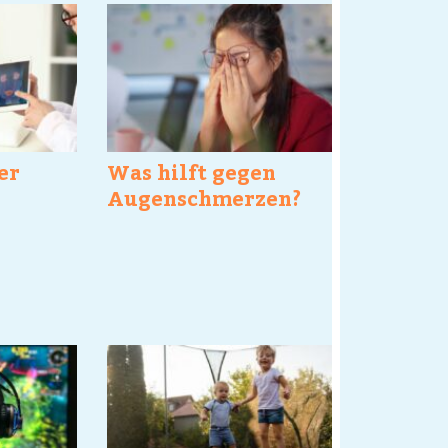
er
Was hilft gegen
Augenschmerzen?