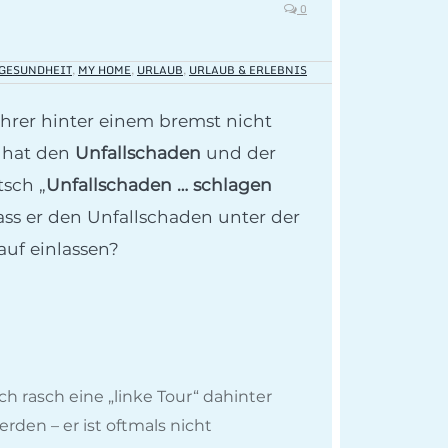
0
GESUNDHEIT
,
MY HOME
,
URLAUB
,
URLAUB & ERLEBNIS
ahrer hinter einem bremst nicht
n hat den
Unfallschaden
und der
sch „
Unfallschaden … schlagen
 dass er den Unfallschaden unter der
auf einlassen?
ch rasch eine „linke Tour“ dahinter
rden – er ist oftmals nicht