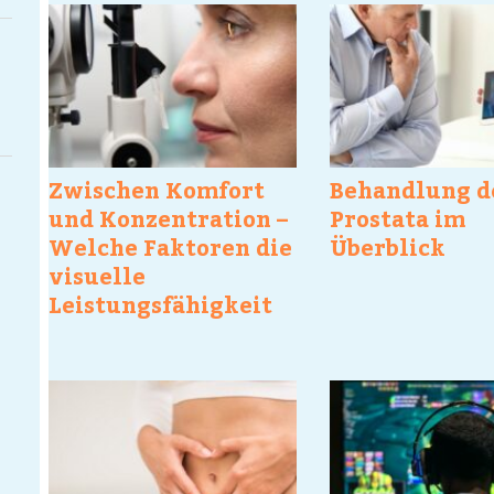
Zwischen Komfort
Behandlung d
und Konzentration –
Prostata im
Welche Faktoren die
Überblick
visuelle
Leistungsfähigkeit
bestimmen