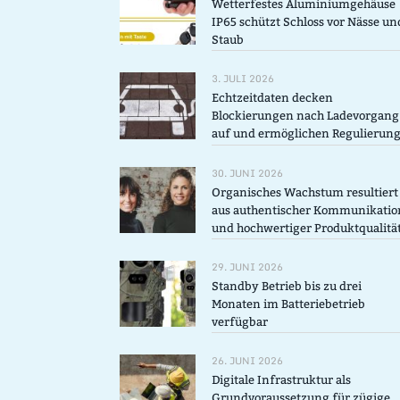
Wetterfestes Aluminiumgehäuse
IP65 schützt Schloss vor Nässe un
Staub
3. JULI 2026
Echtzeitdaten decken
Blockierungen nach Ladevorgang
auf und ermöglichen Regulierun
30. JUNI 2026
Organisches Wachstum resultiert
aus authentischer Kommunikatio
und hochwertiger Produktqualitä
29. JUNI 2026
Standby Betrieb bis zu drei
Monaten im Batteriebetrieb
verfügbar
26. JUNI 2026
Digitale Infrastruktur als
Grundvoraussetzung für zügige