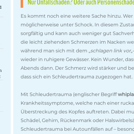
Nur Unfallschaden? Oder auch Personenschad
d
Es kommt noch eine weitere Sache hinzu. Wer in
möglicherweise unter Schock. In diesem Zusta
sorgfältig und kann auch weniger gut Sachver
die leicht ziehenden Schmerzen im Nacken we
g
während man sich mit dem „
schlagen link vor
„
wieder in ruhigere Gewässer. Kein Wunder, das
Abends dann. Der Schmerz wird stärker und be
n
dass sich ein Schleudertrauma zugezogen hat.
t
Mit Schleudertrauma (englischer Begriff
whipla
Krankheitssymptome, welche nach einer ruck
Überstreckung des Kopfes auftreten. Dabei mu
Schädel, Gehirn, Rückenmark oder Halswirbelsäu
Schleudertrauma bei Autounfällen auf – besond