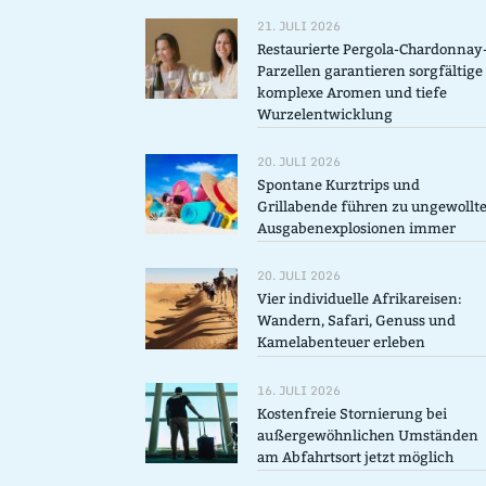
21. JULI 2026
Restaurierte Pergola-Chardonnay
Parzellen garantieren sorgfältige
komplexe Aromen und tiefe
Wurzelentwicklung
20. JULI 2026
Spontane Kurztrips und
Grillabende führen zu ungewollt
Ausgabenexplosionen immer
20. JULI 2026
Vier individuelle Afrikareisen:
Wandern, Safari, Genuss und
Kamelabenteuer erleben
16. JULI 2026
Kostenfreie Stornierung bei
außergewöhnlichen Umständen
am Abfahrtsort jetzt möglich