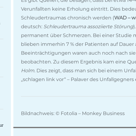
Es gibt Quellen, die besagen, dass bei etwa 1
Verunfallten keine Erholung eintritt. Dies bed
Schleudertraumas chronisch werden (
WAD – wh
s
deutsch:
Schleudertrauma assoziierte Störung
)
permanent über Schmerzen. Bei einer Studie 
blieben immerhin 7 % der Patienten auf Dauer 
Beeinträchtigungen waren auch noch nach sie
beobachten. Zu diesem Ergebnis kam eine Qu
Holm
. Dies zeigt, dass man sich bei einem Unfa
„schlagen link vor“ – Palaver des Unfallgegners e
Bildnachweis: © Fotolia – Monkey Business
ur