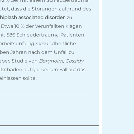
4–42 % der mit einem Schleudertrauma
eutet, dass die Störungen aufgrund des
iplash associated disorder
, zu
. Etwa 10 % der Verunfallten klagen
mit 586 Schleudertrauma-Patienten
arbeitsunfähig. Gesundheitliche
ben Jahren nach dem Unfall zu
ebec Studie von
Bergholm
,
Cassidy
,
llschaden auf gar keinen Fall auf das
inlassen sollte.