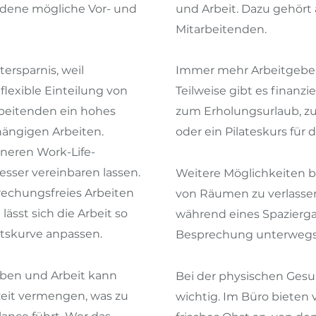
edene mögliche Vor- und
und Arbeit. Dazu gehört
Mitarbeitenden.
tersparnis, weil
Immer mehr Arbeitgeber 
flexible Einteilung von
Teilweise gibt es finanz
rbeitenden ein hohes
zum Erholungsurlaub, z
hängigen Arbeiten.
oder ein Pilateskurs für
eneren Work-Life-
besser vereinbaren lassen.
Weitere Möglichkeiten 
rechungsfreies Arbeiten
von Räumen zu verlasse
lässt sich die Arbeit so
während eines Spazierg
ätskurve anpassen.
Besprechung unterwegs
eben und Arbeit kann
Bei der physischen Gesun
izeit vermengen, was zu
wichtig. Im Büro bieten 