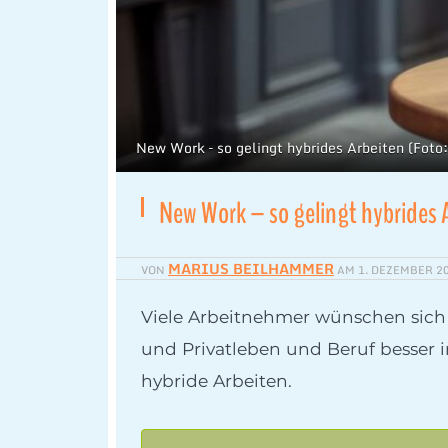
New Work – so gelingt hybrides Arbeiten (Fo
New Work – so gelingt hybrides 
MARIUS BEILHAMMER
VON
AM
1. DEZEMBER 2
Viele Arbeitnehmer wünschen sich f
und Privatleben und Beruf besser i
hybride Arbeiten.