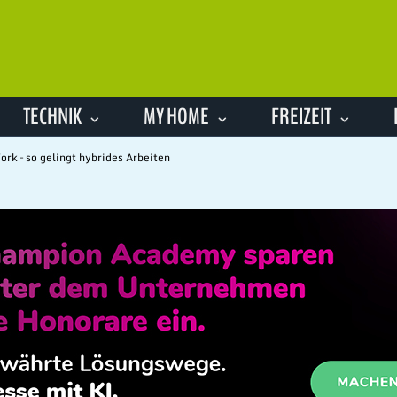
TECHNIK
MY HOME
FREIZEIT
rk – so gelingt hybrides Arbeiten