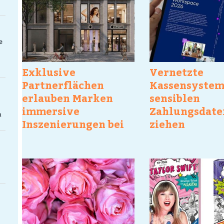
e
Exklusive
Vernetzte
Partnerflächen
Kassensystem
erlauben Marken
sensiblen
immersive
Zahlungsdate
n
Inszenierungen bei
ziehen
flaconi individuell
Hackerangrif
magisch an