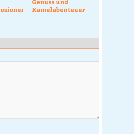
Genuss und
osionen
Kamelabenteuer
erleben