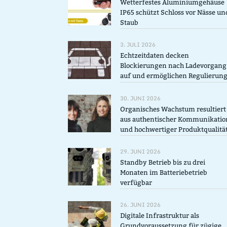
Wetterfestes Aluminiumgehäuse
IP65 schützt Schloss vor Nässe un
Staub
3. JULI 2026
Echtzeitdaten decken
Blockierungen nach Ladevorgang
auf und ermöglichen Regulierun
30. JUNI 2026
Organisches Wachstum resultiert
aus authentischer Kommunikatio
und hochwertiger Produktqualitä
29. JUNI 2026
Standby Betrieb bis zu drei
Monaten im Batteriebetrieb
verfügbar
26. JUNI 2026
Digitale Infrastruktur als
Grundvoraussetzung für zügige