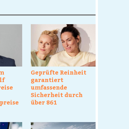
im
Geprüfte Reinheit
lf
garantiert
reise
umfassende
Sicherheit durch
preise
über 861
Laborparameteranalysen