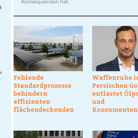
Konsequenzen hat.
d
g
n
Fehlende
Waffenruhe 
t
Standardprozesse
Persischen Go
behindern
entlastet Ölp
effizienten
und
flächendeckenden
Konsumenten
Rollout von
vorläufig
Solarcarports
deutschlandweit