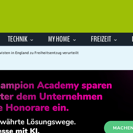
TECHNIK
MY HOME
FREIZEIT
visten in England zu Freiheitsentzug verurteilt