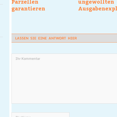
Parzellen
ungewollten
garantieren
Ausgabenexpl
sorgfältige
immer
komplexe Aromen
und tiefe
Wurzelentwicklung
LASSEN SIE EINE ANTWORT HIER