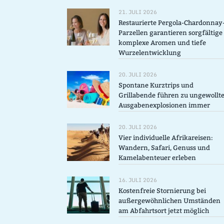
21. JULI 2026
Restaurierte Pergola-Chardonnay
Parzellen garantieren sorgfältige
komplexe Aromen und tiefe
Wurzelentwicklung
20. JULI 2026
Spontane Kurztrips und
Grillabende führen zu ungewollt
Ausgabenexplosionen immer
20. JULI 2026
Vier individuelle Afrikareisen:
Wandern, Safari, Genuss und
Kamelabenteuer erleben
16. JULI 2026
Kostenfreie Stornierung bei
außergewöhnlichen Umständen
am Abfahrtsort jetzt möglich