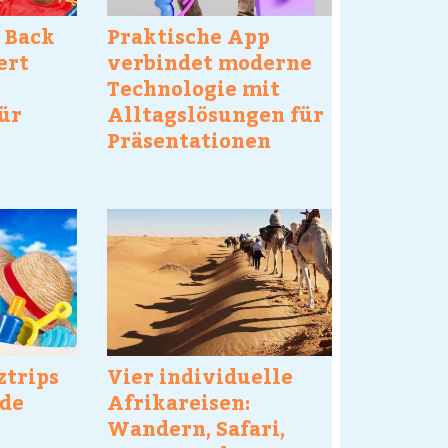
 Back
Praktische App
ert
verbindet moderne
Technologie mit
ür
Alltagslösungen für
Präsentationen
ztrips
Vier individuelle
nde
Afrikareisen:
Wandern, Safari,