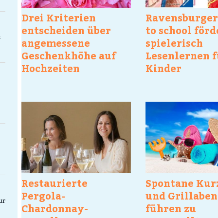
Drei Kriterien
Ravensburger
entscheiden über
to school förd
s
angemessene
spielerisch
Geschenkhöhe auf
Lesenlernen f
Hochzeiten
Kinder
individuell
Restaurierte
Spontane Kur
Pergola-
und Grillabe
ur
Chardonnay-
führen zu