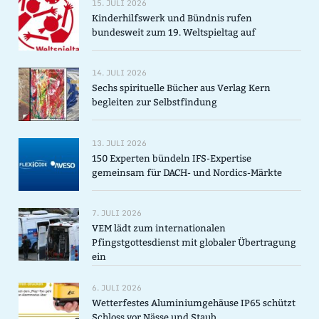
15. JULI 2026
Kinderhilfswerk und Bündnis rufen
bundesweit zum 19. Weltspieltag auf
14. JULI 2026
Sechs spirituelle Bücher aus Verlag Kern
begleiten zur Selbstfindung
13. JULI 2026
150 Experten bündeln IFS-Expertise
gemeinsam für DACH- und Nordics-Märkte
7. JULI 2026
VEM lädt zum internationalen
Pfingstgottesdienst mit globaler Übertragung
ein
6. JULI 2026
Wetterfestes Aluminiumgehäuse IP65 schützt
Schloss vor Nässe und Staub