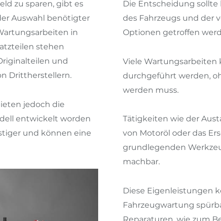
d zu sparen, gibt es
Die Entscheidung sollte 
der Auswahl benötigter
des Fahrzeugs und der v
 Wartungsarbeiten in
Optionen getroffen wer
atzteilen stehen
Originalteilen und
Viele Wartungsarbeiten 
on Drittherstellern.
durchgeführt werden, oh
werden muss.
 bieten jedoch die
dell entwickelt worden
Tätigkeiten wie der Aust
nstiger und können eine
von Motoröl oder das Er
grundlegenden Werkzeu
machbar.
Diese Eigenleistungen 
Fahrzeugwartung spürba
Reparaturen, wie zum Be