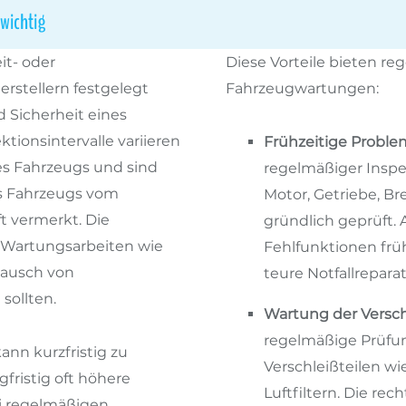
 wichtig
it- oder
Diese Vorteile bieten r
rstellern festgelegt
Fahrzeugwartungen:
 Sicherheit eines
tionsintervalle variieren
Frühzeitige Problem
es Fahrzeugs und sind
regelmäßiger Insp
s Fahrzeugs vom
Motor, Getriebe, B
t vermerkt. Die
gründlich geprüft
 Wartungsarbeiten wie
Fehlfunktionen früh
tausch von
teure Notfallrepara
sollten.
Wartung der Verschl
regelmäßige Prüfu
ann kurzfristig zu
Verschleißteilen w
fristig oft höhere
Luftfiltern. Die rec
ei regelmäßigen