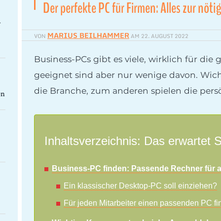
Der perfekte PC für Firmen: Alles zur nöt
-
MARIUS BEILHAMMER
VON
AM
22. AUGUST 2022
Business-PCs gibt es viele, wirklich für di
geeignet sind aber nur wenige davon. Wich
die Branche, zum anderen spielen die pers
en
Inhaltsverzeichnis: Das erwartet S
Business-PC finden: Passende Rechner für 
Ein klassischer Desktop-PC soll einziehen?
Für jeden Mitarbeiter einen passenden PC f