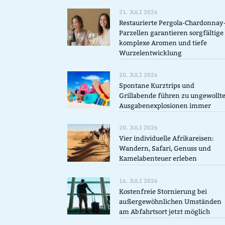
21. JULI 2026
Restaurierte Pergola-Chardonnay
Parzellen garantieren sorgfältige
komplexe Aromen und tiefe
Wurzelentwicklung
20. JULI 2026
Spontane Kurztrips und
Grillabende führen zu ungewollt
Ausgabenexplosionen immer
20. JULI 2026
Vier individuelle Afrikareisen:
Wandern, Safari, Genuss und
Kamelabenteuer erleben
16. JULI 2026
Kostenfreie Stornierung bei
außergewöhnlichen Umständen
am Abfahrtsort jetzt möglich