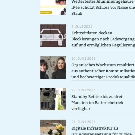
Wetterfestes Aluminiumgehäuse
IP65 schützt Schloss vor Nässe un
Staub
3. JULI 2026
Echtzeitdaten decken
Blockierungen nach Ladevorgang
auf und ermöglichen Regulierun
30. JUNI 2026
Organisches Wachstum resultiert
aus authentischer Kommunikatio
und hochwertiger Produktqualitä
29. JUNI 2026
Standby Betrieb bis zu drei
Monaten im Batteriebetrieb
verfügbar
26. JUNI 2026
Digitale Infrastruktur als
Grundvoraussetzung für zügige