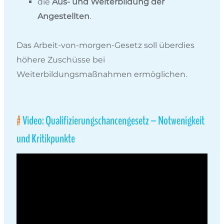
die
Aus- und Weiterbildung der
Angestellten
.
Das Arbeit-von-morgen-Gesetz soll überdies
höhere Zuschüsse bei
Weiterbildungsmaßnahmen ermöglichen.
Video: Qualifizierungschancengesetz – Notwenigkeit
und Kritikpunkte