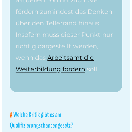
aktuellen Job nützlich. Sie
fördern zumindest das Denken
über den Tellerrand hinaus.
Insofern muss dieser Punkt nur
richtig dargestellt werden,
wenn das
Arbeitsamt die
Weiterbildung fördern
soll.
Welche Kritik gibt es am
Qualifizierungschancengesetz?