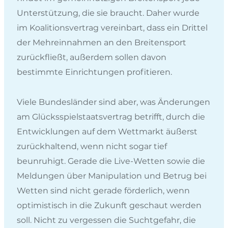
Unterstützung, die sie braucht. Daher wurde
im Koalitionsvertrag vereinbart, dass ein Drittel
der Mehreinnahmen an den Breitensport
zurückfließt, außerdem sollen davon
bestimmte Einrichtungen profitieren.
Viele Bundesländer sind aber, was Änderungen
am Glücksspielstaatsvertrag betrifft, durch die
Entwicklungen auf dem Wettmarkt äußerst
zurückhaltend, wenn nicht sogar tief
beunruhigt. Gerade die Live-Wetten sowie die
Meldungen über Manipulation und Betrug bei
Wetten sind nicht gerade förderlich, wenn
optimistisch in die Zukunft geschaut werden
soll. Nicht zu vergessen die Suchtgefahr, die