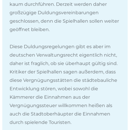
kaum durchführen. Derzeit werden daher
großzügige Duldungsvereinbarungen
geschlossen, denn die Spielhallen sollen weiter
geöffnet bleiben.
Diese Duldungsregelungen gibt es aber im
deutschen Verwaltungsrecht eigentlich nicht,
daher ist fraglich, ob sie überhaupt gültig sind.
Kritiker der Spielhallen sagen außerdem, dass
diese Vergnügungsstätten die städtebauliche
Entwicklung stören, wobei sowohl die
Kämmerer die Einnahmen aus der
Vergnügungssteuer willkommen heißen als
auch die Stadtoberhäupter die Einnahmen
durch spielende Touristen.