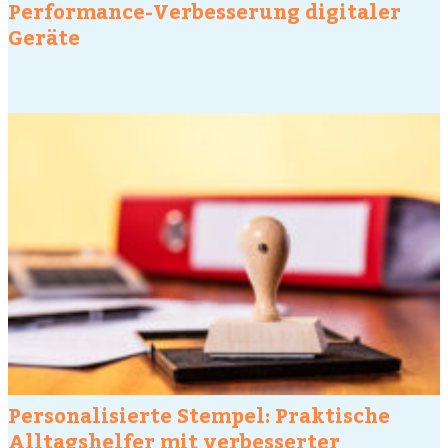
Performance-Verbesserung digitaler
Geräte
Personalisierte Stempel: Praktische
Alltagshelfer mit verbesserter