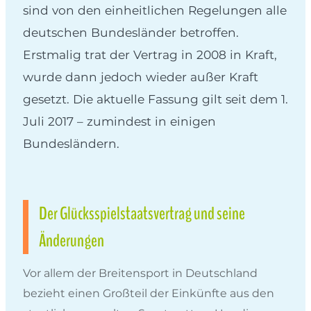
sind von den einheitlichen Regelungen alle
deutschen Bundesländer betroffen.
Erstmalig trat der Vertrag in 2008 in Kraft,
wurde dann jedoch wieder außer Kraft
gesetzt. Die aktuelle Fassung gilt seit dem 1.
Juli 2017 – zumindest in einigen
Bundesländern.
Der Glücksspielstaatsvertrag und seine
Änderungen
Vor allem der Breitensport in Deutschland
bezieht einen Großteil der Einkünfte aus den