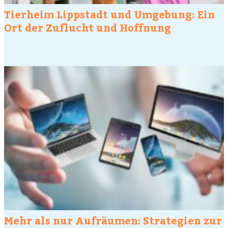
Tierheim Lippstadt und Umgebung: Ein
Ort der Zuflucht und Hoffnung
Mehr als nur Aufräumen: Strategien zur