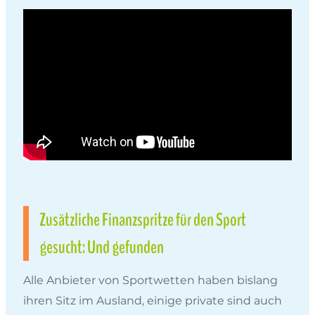
Zusätzliche Finanzspritze für den Sport
gesucht: Und gefunden
Alle Anbieter von Sportwetten haben bislang
ihren Sitz im Ausland, einige private sind auch