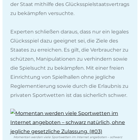
der Staat mithilfe des Glücksspielstaatsvertrags
zu bekämpfen versuchte.
Experten schließen daraus, dass nur ein legales
Glücksspiel dazu geeignet sei, die Ziele des
Staates zu erreichen. Es gilt, die Verbraucher zu
schützen, Manipulationen zu verhindern sowie
die Spielsucht zu bekämpfen. Mit einer freien
Einrichtung von Spielhallen ohne jegliche
Reglementierung sowie durch die Erlaubnis zu
privaten Sportwetten ist das sicherlich schwer.
Momentan werden viele Sportwetten im Internet angeboten – schwarz