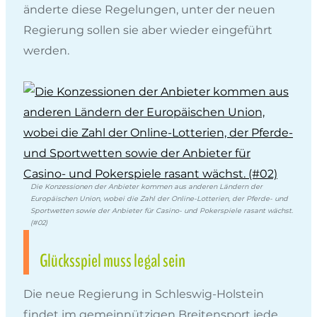
änderte diese Regelungen, unter der neuen
Regierung sollen sie aber wieder eingeführt
werden.
Die Konzessionen der Anbieter kommen aus anderen Ländern der
Europäischen Union, wobei die Zahl der Online-Lotterien, der Pferde- und
Sportwetten sowie der Anbieter für Casino- und Pokerspiele rasant wächst.
(#02)
Glücksspiel muss legal sein
Die neue Regierung in Schleswig-Holstein
findet im gemeinnützigen Breitensport jede