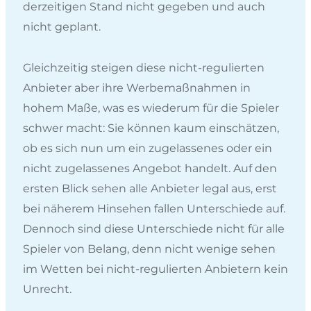
derzeitigen Stand nicht gegeben und auch
nicht geplant.
Gleichzeitig steigen diese nicht-regulierten
Anbieter aber ihre Werbemaßnahmen in
hohem Maße, was es wiederum für die Spieler
schwer macht: Sie können kaum einschätzen,
ob es sich nun um ein zugelassenes oder ein
nicht zugelassenes Angebot handelt. Auf den
ersten Blick sehen alle Anbieter legal aus, erst
bei näherem Hinsehen fallen Unterschiede auf.
Dennoch sind diese Unterschiede nicht für alle
Spieler von Belang, denn nicht wenige sehen
im Wetten bei nicht-regulierten Anbietern kein
Unrecht.