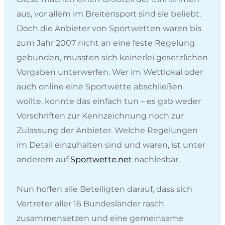
aus, vor allem im Breitensport sind sie beliebt.
Doch die Anbieter von Sportwetten waren bis
zum Jahr 2007 nicht an eine feste Regelung
gebunden, mussten sich keinerlei gesetzlichen
Vorgaben unterwerfen. Wer im Wettlokal oder
auch online eine Sportwette abschließen
wollte, konnte das einfach tun – es gab weder
Vorschriften zur Kennzeichnung noch zur
Zulassung der Anbieter. Welche Regelungen
im Detail einzuhalten sind und waren, ist unter
anderem auf
Sportwette.net
nachlesbar.
Nun hoffen alle Beteiligten darauf, dass sich
Vertreter aller 16 Bundesländer rasch
zusammensetzen und eine gemeinsame