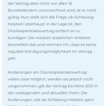
der Vertrag aber nicht von allen 16
Bundesländern unterzeichnet wird, ist er nicht
gültig. Nun stellt sich die Frage, ob Schleswig-
Holstein überhaupt in der Lage ist, den
Glücksspielstaatsvertrag einfach so zu
kündigen. Die meisten staatlichen Anbieter
bezweifeln das und nehmen hin, dass es keine
reguläre Kündigungsmöglichkeit im Vertrag
gibt.
Änderungen am Glücksspielstaatsvertrag
wären zwar möglich, werden sie jedoch nicht
vorgenommen, gilt der Vertrag bis Mitte 2021 in
der vorliegenden und aktuellen Form. Die
Änderungen, wie sie Schleswig-Holstein gern