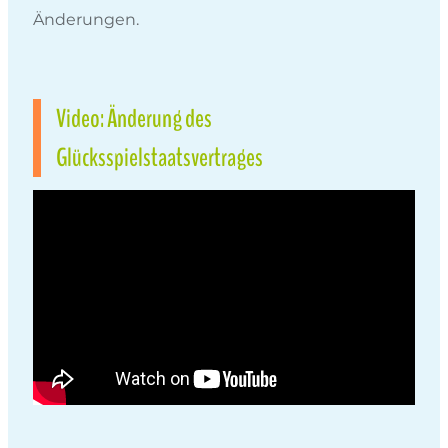
Änderungen.
Video: Änderung des
Glücksspielstaatsvertrages