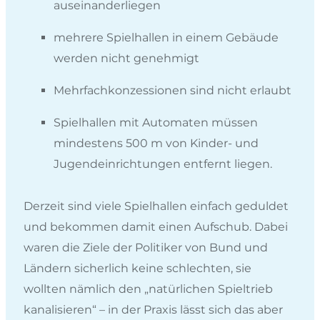
auseinanderliegen
mehrere Spielhallen in einem Gebäude
werden nicht genehmigt
Mehrfachkonzessionen sind nicht erlaubt
Spielhallen mit Automaten müssen
mindestens 500 m von Kinder- und
Jugendeinrichtungen entfernt liegen.
Derzeit sind viele Spielhallen einfach geduldet
und bekommen damit einen Aufschub. Dabei
waren die Ziele der Politiker von Bund und
Ländern sicherlich keine schlechten, sie
wollten nämlich den „natürlichen Spieltrieb
kanalisieren“ – in der Praxis lässt sich das aber