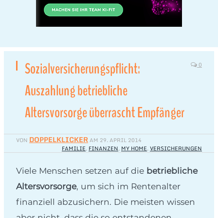
Sozialversicherungspflicht:
0
Auszahlung betriebliche
Altersvorsorge überrascht Empfänger
DOPPELKLICKER
VON
AM
29. APRIL 2014
FAMILIE
,
FINANZEN
,
MY HOME
,
VERSICHERUNGEN
Viele Menschen setzen auf die
betriebliche
Altersvorsorge
, um sich im Rentenalter
finanziell abzusichern. Die meisten wissen
aber nicht, dass die so entstandenen