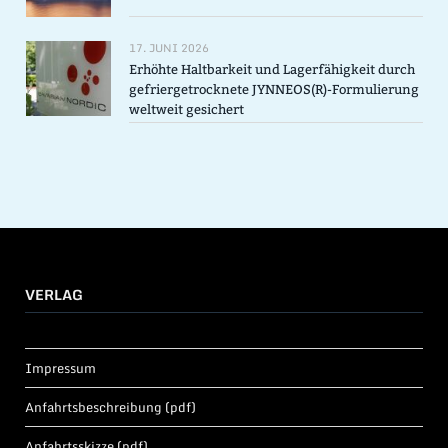
17. JUNI 2026
Erhöhte Haltbarkeit und Lagerfähigkeit durch
gefriergetrocknete JYNNEOS(R)-Formulierung
weltweit gesichert
VERLAG
Impressum
Anfahrtsbeschreibung (pdf)
Anfahrtsskizze (pdf)