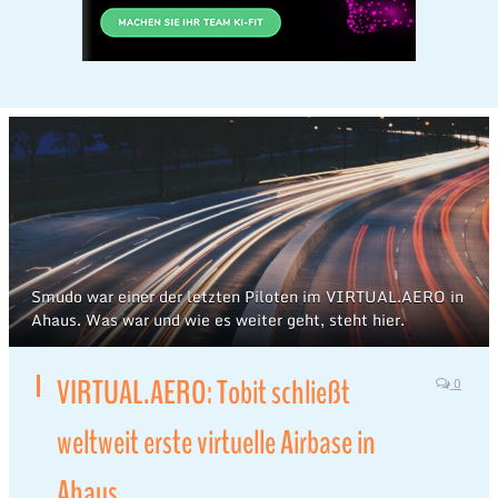
Smudo war einer der letzten Piloten im VIRTUAL.AERO in
Ahaus. Was war und wie es weiter geht, steht hier.
VIRTUAL.AERO: Tobit schließt
0
weltweit erste virtuelle Airbase in
Ahaus